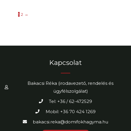
1
2
→
Kapcsolat
Bakacsi Réka (irodavezető, rendelés és
ügyfélszolgálat)
Tel: +36 / 62-472529
Mobil: +36 70 424 1269
bakacsi.reka@domifokhagyma.hu