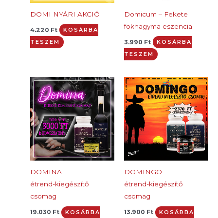
DOMI NYÁRI AKCIÓ
Domicum – Fekete
fokhagyma eszencia
4.220
Ft
KOSÁRBA
3.990
Ft
TESZEM
KOSÁRBA
TESZEM
DOMINA
DOMINGO
étrend-kiegészítő
étrend-kiegészítő
csomag
csomag
19.030
Ft
13.900
Ft
KOSÁRBA
KOSÁRBA