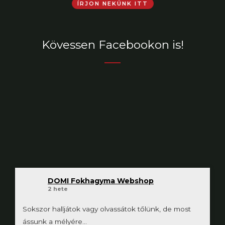
ÍRJON NEKÜNK ITT
Kövessen Facebookon is!
DOMI Fokhagyma Webshop
2 hete
Sokszor halljátok vagy olvassátok tőlünk, de most
ássunk a mélyére...