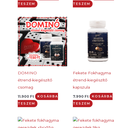
TESZEM
TESZEM
DOMINO
Fekete Fokhagyma
étrend-kiegészítő
étrend-kiegészítő
csomag
kapszula
11.900
Ft
7.990
Ft
KOSÁRBA
KOSÁRBA
TESZEM
TESZEM