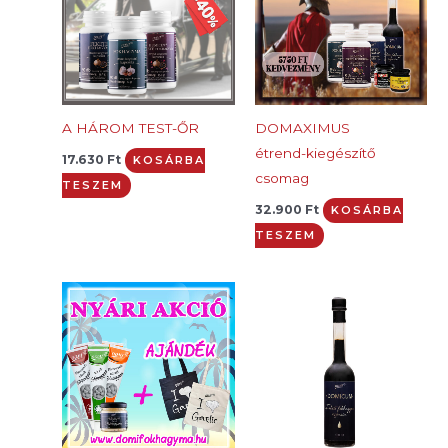
A HÁROM TEST-ŐR
DOMAXIMUS
étrend-kiegészítő
17.630
Ft
KOSÁRBA
csomag
TESZEM
32.900
Ft
KOSÁRBA
TESZEM