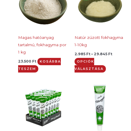
több
variációja
van.
A
változatok
Magas hatóanyag
Natúr zúzott fokhagyma
a
tartalmú, fokhagyma por
1-10kg
termékoldal
1 kg
2.985
Ft
–
29.845
Ft
választhatók
23.500
Ft
KOSÁRBA
OPCIÓK
ki
TESZEM
VÁLASZTÁSA