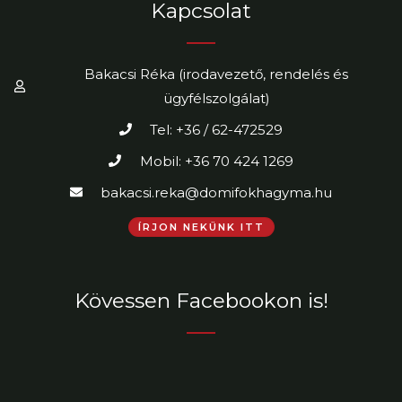
Kapcsolat
Bakacsi Réka (irodavezető, rendelés és
ügyfélszolgálat)
Tel: +36 / 62-472529
Mobil: +36 70 424 1269
bakacsi.reka@domifokhagyma.hu
ÍRJON NEKÜNK ITT
Kövessen Facebookon is!