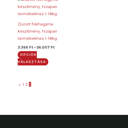
3.366 Ft
a
-
56.007 Ft
terméknek
több
Zúzott fokhagyma
variációja
készítmény, húsipari
van.
termékekhez 1-18kg
A
3.366
Ft
–
56.007
Ft
változatok
OPCIÓK
a
VÁLASZTÁSA
termékoldalon
választhatók
ki
←
1
2
3