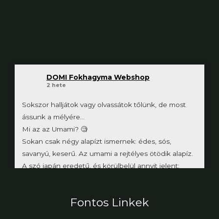
DOMI Fokhagyma Webshop
2 hete
Sokszor halljátok vagy olvassátok tőlünk, de most
ássunk a mélyére...
Mi az az Umami? 🧐
Sokan csak négy alapízt ismernek: édes, sós,
savanyú, keserű. Az umami a rejtélyes ötödik alapíz.
A szó japán eredetű, és körülbelül annyit jelent:
„kellemes, ízletes íz”.
Hogyan írható le?
Fontos Linkek
Nem éles, mint a sós vagy a savanyú. Inkább
egyfajta háttérérzet: