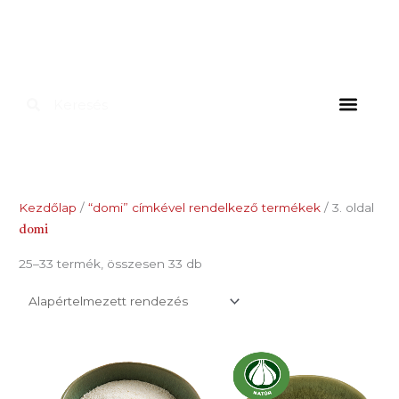
Skip
to
content
Keresés
Keresés
HÁZTARTÁSOK SZÁ
IPARI FE
FOKHAGYMÁS
ÉTREND-KIE
Kezdőlap
/
“domi” címkével rendelkező termékek
/ 3. oldal
domi
25–33 termék, összesen 33 db
Ártartom
Ennek
2.985 Ft
a
-
29.845 Ft
terméknek