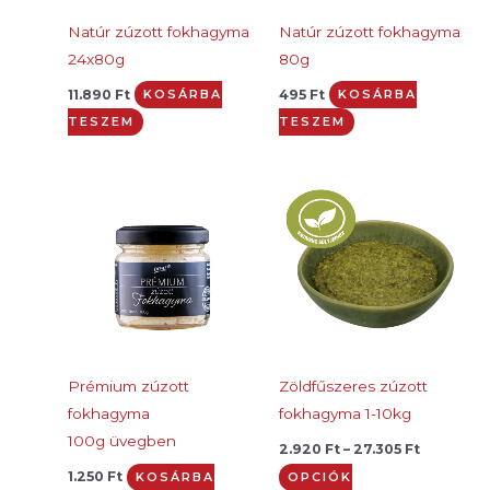
Natúr zúzott fokhagyma
Natúr zúzott fokhagyma
24x80g
80g
11.890
Ft
495
Ft
KOSÁRBA
KOSÁRBA
TESZEM
TESZEM
Ártartom
Ennek
2.920 Ft
a
-
27.305 Ft
terméknek
több
variációja
van.
A
változatok
Prémium zúzott
Zöldfűszeres zúzott
a
fokhagyma
fokhagyma 1-10kg
termékoldal
100g üvegben
2.920
Ft
–
27.305
Ft
választhatók
1.250
Ft
KOSÁRBA
OPCIÓK
ki