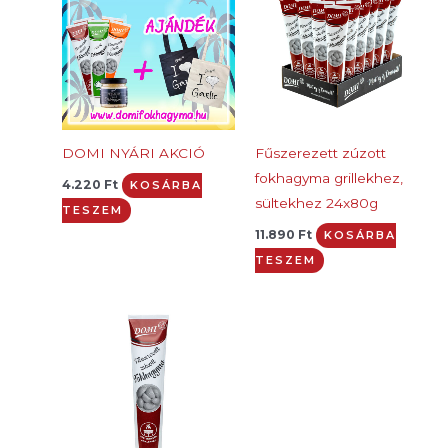
DOMI NYÁRI AKCIÓ
Fűszerezett zúzott
fokhagyma grillekhez,
4.220
Ft
KOSÁRBA
sültekhez 24x80g
TESZEM
11.890
Ft
KOSÁRBA
TESZEM