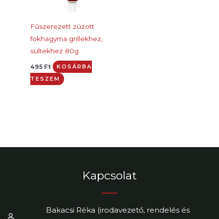
Fűszerezett zúzott
fokhagyma grillekhez,
sültekhez 80g
495
Ft
KOSÁRBA
TESZEM
Kapcsolat
Bakacsi Réka (irodavezető, rendelés és