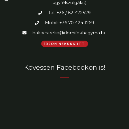
ügyfélszolgálat)
Tel: +36 / 62-472529
Mobil: +36 70 424 1269
bakacsi.reka@domifokhagyma.hu
ÍRJON NEKÜNK ITT
Kövessen Facebookon is!