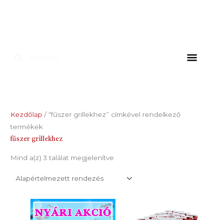
Skip
to
content
Keresés
Keresés
HÁZTARTÁSOK SZÁ
IPARI FE
FOKHAGYMÁS
ÉTREND-KIE
Kezdőlap
/ “fűszer grillekhez” címkével rendelkező
termékek
fűszer grillekhez
Mind a(z) 3 találat megjelenítve